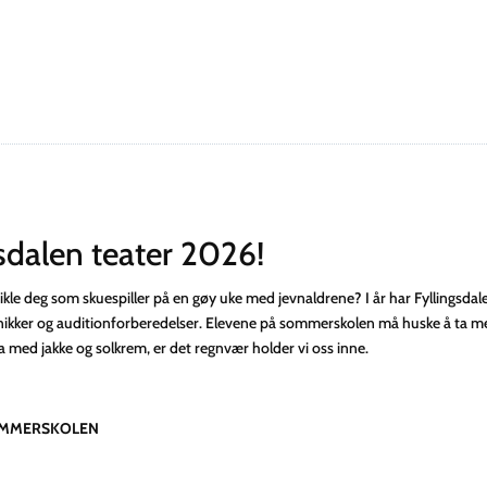
dalen teater 2026!
vikle deg som skuespiller på en gøy uke med jevnaldrene? I år har Fyllingsdale
eknikker og auditionforberedelser. Elevene på sommerskolen må huske å ta med
 ha med jakke og solkrem, er det regnvær holder vi oss inne.
SOMMERSKOLEN