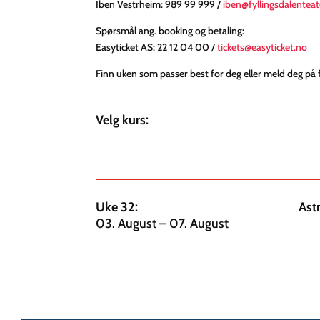
Iben Vestrheim: 989 99 999 /
iben@fyllingsdalenteat
Spørsmål ang. booking og betaling:
Easyticket AS: 22 12 04 00 /
tickets@easyticket.no
Finn uken som passer best for deg eller meld deg på f
Velg kurs:
Uke 32:
Ast
03. August – 07. August