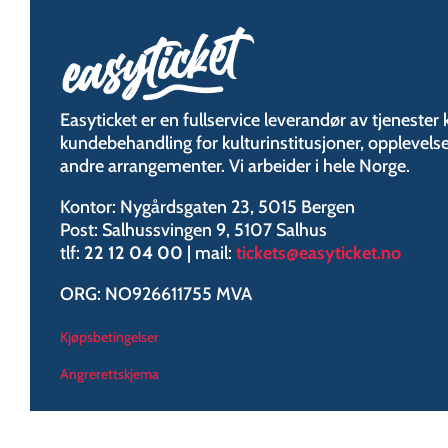
Easyticket er en fullservice leverandør av tjenester kn
kundebehandling for kulturinstitusjoner, opplevelser
andre arrangementer. Vi arbeider i hele Norge.
Kontor: Nygårdsgaten 23, 5015 Bergen
Post: Salhussvingen 9, 5107 Salhus
tlf:
22 12 04 00
| mail:
tickets@easyticket.no
ORG: NO926611755 MVA
Kjøpsbetingelser
Angrerettskjema